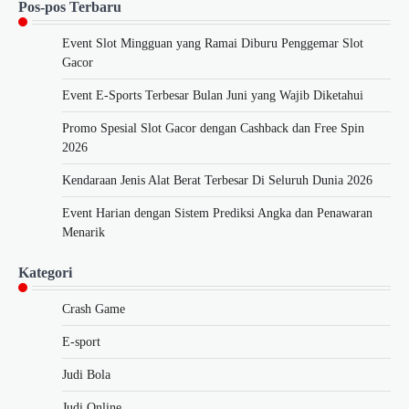
Pos-pos Terbaru
Event Slot Mingguan yang Ramai Diburu Penggemar Slot
Gacor
Event E-Sports Terbesar Bulan Juni yang Wajib Diketahui
Promo Spesial Slot Gacor dengan Cashback dan Free Spin
2026
Kendaraan Jenis Alat Berat Terbesar Di Seluruh Dunia 2026
Event Harian dengan Sistem Prediksi Angka dan Penawaran
Menarik
Kategori
Crash Game
E-sport
Judi Bola
Judi Online