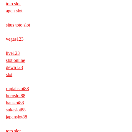
toto slot
agen slot
situs toto slot
vegas123
live123
slot online
dewa123
slot
rupiahslot88
heroslot88
hanslot88
sukaslot88
japanslot88
toto slot