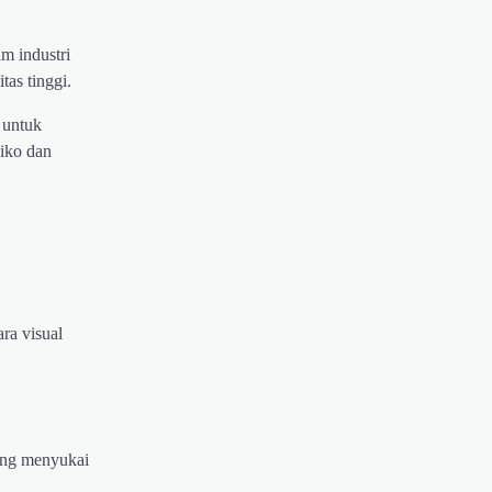
m industri
tas tinggi.
 untuk
iko dan
ra visual
ang menyukai