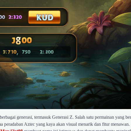
 berbagai generasi, termasuk Generasi Z. Salah satu permainan yang ber
a peradaban Aztec yang kaya akan visual menarik dan fitur menawan.