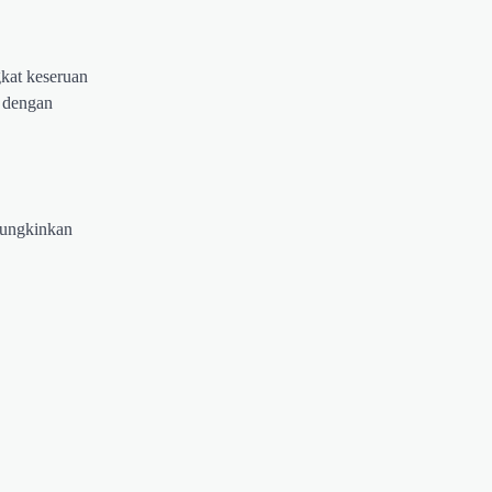
kat keseruan
n dengan
mungkinkan