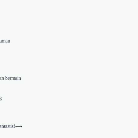
laman
an bermain
g
ntastis!
⟶