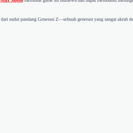
g
Max Slot88
membuat game ini istimewa dan dapat membantu mening
 dari sudut pandang Generasi Z—sebuah generasi yang sangat akrab d