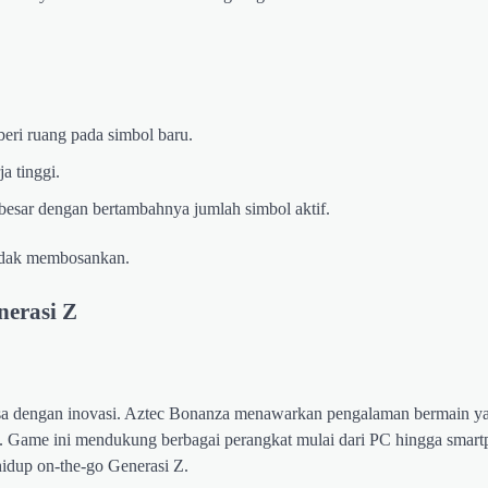
ri ruang pada simbol baru.
a tinggi.
sar dengan bertambahnya jumlah simbol aktif.
tidak membosankan.
nerasi Z
iasa dengan inovasi. Aztec Bonanza menawarkan pengalaman bermain y
s. Game ini mendukung berbagai perangkat mulai dari PC hingga smar
idup on-the-go Generasi Z.