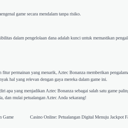
engenal game secara mendalam tanpa risiko.
ibilitas dalam pengelolaan dana adalah kunci untuk memastikan penga
n fitur permainan yang menarik, Aztec Bonanza memberikan pengalam
nyak hal yang relevan dengan gaya mereka dalam game ini.
ndiri apa yang menjadikan Aztec Bonanza sebagai salah satu game palin
da, dan mulai petualangan Aztec Anda sekarang!
an Game
Casino Online: Petualangan Digital Menuju Jackpot Fa