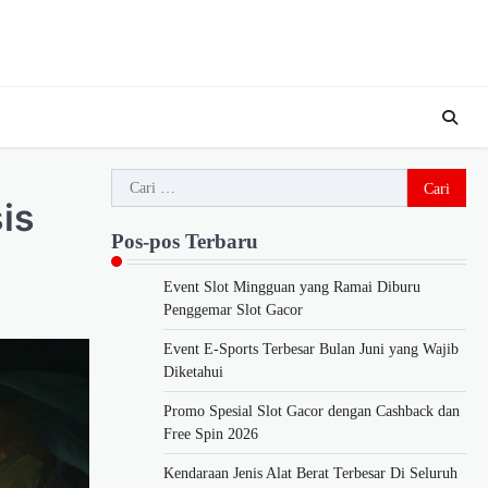
Cari
is
untuk:
Pos-pos Terbaru
Event Slot Mingguan yang Ramai Diburu
Penggemar Slot Gacor
Event E-Sports Terbesar Bulan Juni yang Wajib
Diketahui
Promo Spesial Slot Gacor dengan Cashback dan
Free Spin 2026
Kendaraan Jenis Alat Berat Terbesar Di Seluruh