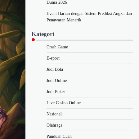
Dunia 2026
Event Harian dengan Sistem Prediksi Angka dan
Penawaran Menarik
Kategori
Crash Game
E-sport
Judi Bola
Judi Online
Judi Poker
Live Casino Online
Nasional
Olahraga
Panduan Cuan