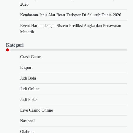
2026
Kendaraan Jenis Alat Berat Terbesar Di Seluruh Dunia 2026
Event Harian dengan Sistem Prediksi Angka dan Penawaran
Menarik
Kategori
Crash Game
E-sport
Judi Bola
Judi Online
Judi Poker
Live Casino Online
Nasional
Olahraga