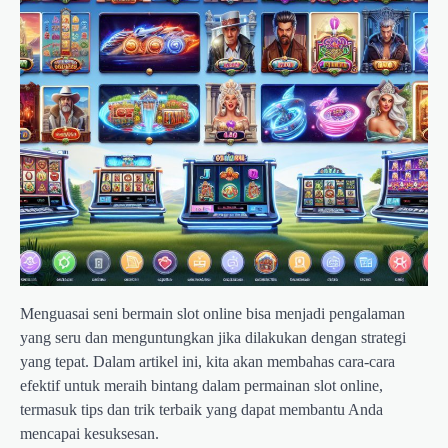
Menguasai seni bermain slot online bisa menjadi pengalaman
yang seru dan menguntungkan jika dilakukan dengan strategi
yang tepat. Dalam artikel ini, kita akan membahas cara-cara
efektif untuk meraih bintang dalam permainan slot online,
termasuk tips dan trik terbaik yang dapat membantu Anda
mencapai kesuksesan.