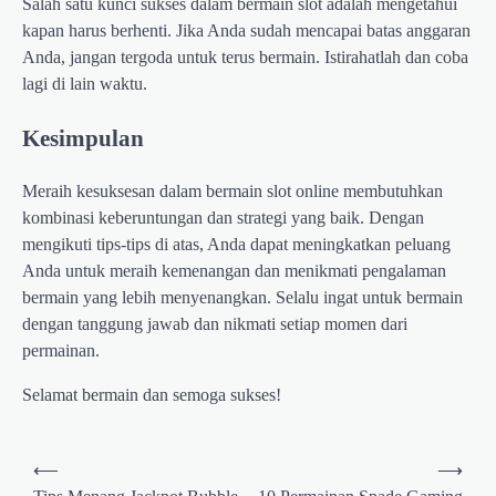
Salah satu kunci sukses dalam bermain slot adalah mengetahui
kapan harus berhenti. Jika Anda sudah mencapai batas anggaran
Anda, jangan tergoda untuk terus bermain. Istirahatlah dan coba
lagi di lain waktu.
Kesimpulan
Meraih kesuksesan dalam bermain slot online membutuhkan
kombinasi keberuntungan dan strategi yang baik. Dengan
mengikuti tips-tips di atas, Anda dapat meningkatkan peluang
Anda untuk meraih kemenangan dan menikmati pengalaman
bermain yang lebih menyenangkan. Selalu ingat untuk bermain
dengan tanggung jawab dan nikmati setiap momen dari
permainan.
Selamat bermain dan semoga sukses!
Navigasi
⟵
⟶