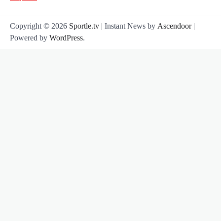
Copyright © 2026
Sportle.tv
| Instant News by
Ascendoor
|
Powered by
WordPress
.