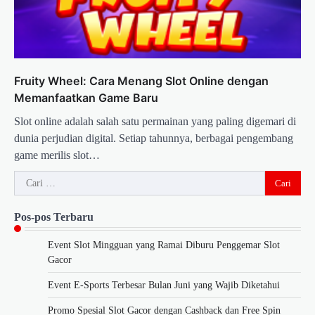
Fruity Wheel: Cara Menang Slot Online dengan
Memanfaatkan Game Baru
Slot online adalah salah satu permainan yang paling digemari di
dunia perjudian digital. Setiap tahunnya, berbagai pengembang
game merilis slot…
Cari
untuk:
Pos-pos Terbaru
Event Slot Mingguan yang Ramai Diburu Penggemar Slot
Gacor
Event E-Sports Terbesar Bulan Juni yang Wajib Diketahui
Promo Spesial Slot Gacor dengan Cashback dan Free Spin