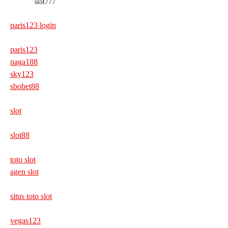
slot777
paris123 login
paris123
naga188
sky123
sbobet88
slot
slot88
toto slot
agen slot
situs toto slot
vegas123