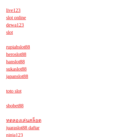
live123
slot online
dewa123
slot
rupiahslot88
heroslot88
hanslot88
sukaslot88
japanslot88
toto slot
sbobet88
ทดลองเล่นสล็อต
juaraslot88 daftar
ninja123